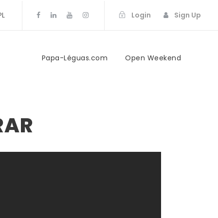
PL
Login
Sign Up
Papa-Léguas.com
Open Weekend
RAR