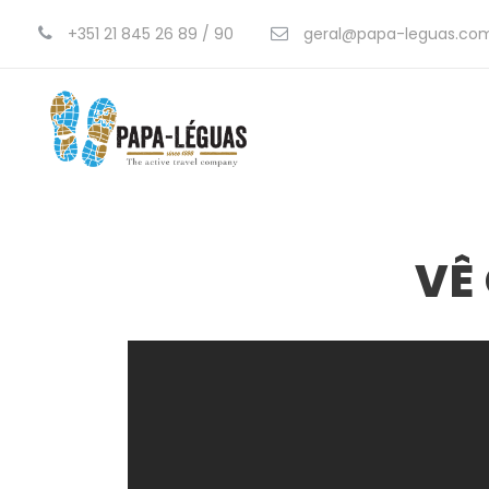
+351 21 845 26 89 / 90
geral@papa-leguas.co
VÊ