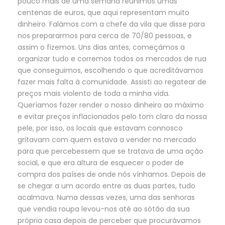
pouco mais de uma semana reunimos umas
centenas de euros, que aqui representam muito
dinheiro. Falámos com a chefe da vila que disse para
nos prepararmos para cerca de 70/80 pessoas, e
assim o fizemos. Uns dias antes, começámos a
organizar tudo e corremos todos os mercados de rua
que conseguimos, escolhendo o que acreditávamos
fazer mais falta à comunidade. Assisti ao regatear de
preços mais violento de toda a minha vida.
Queríamos fazer render o nosso dinheiro ao máximo
e evitar preços inflacionados pelo tom claro da nossa
pele, por isso, os locais que estavam connosco
gritavam com quem estava a vender no mercado
para que percebessem que se tratava de uma ação
social, e que era altura de esquecer o poder de
compra dos países de onde nós vínhamos. Depois de
se chegar a um acordo entre as duas partes, tudo
acalmava. Numa dessas vezes, uma das senhoras
que vendia roupa levou-nos até ao sótão da sua
própria casa depois de perceber que procurávamos