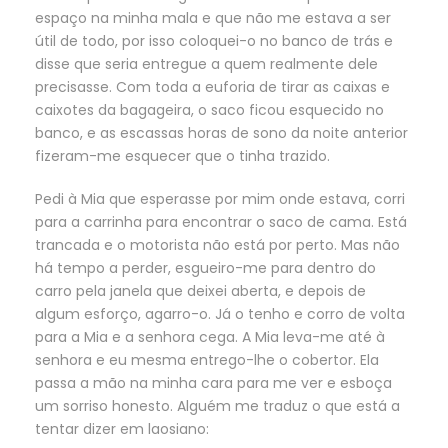
espaço na minha mala e que não me estava a ser
útil de todo, por isso coloquei-o no banco de trás e
disse que seria entregue a quem realmente dele
precisasse. Com toda a euforia de tirar as caixas e
caixotes da bagageira, o saco ficou esquecido no
banco, e as escassas horas de sono da noite anterior
fizeram-me esquecer que o tinha trazido.
Pedi à Mia que esperasse por mim onde estava, corri
para a carrinha para encontrar o saco de cama. Está
trancada e o motorista não está por perto. Mas não
há tempo a perder, esgueiro-me para dentro do
carro pela janela que deixei aberta, e depois de
algum esforço, agarro-o. Já o tenho e corro de volta
para a Mia e a senhora cega. A Mia leva-me até à
senhora e eu mesma entrego-lhe o cobertor. Ela
passa a mão na minha cara para me ver e esboça
um sorriso honesto. Alguém me traduz o que está a
tentar dizer em laosiano: