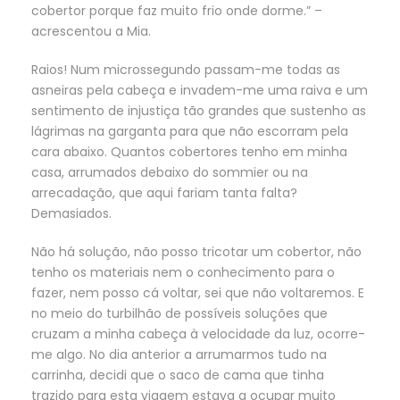
cobertor porque faz muito frio onde dorme.” –
acrescentou a Mia.
Raios! Num microssegundo passam-me todas as
asneiras pela cabeça e invadem-me uma raiva e um
sentimento de injustiça tão grandes que sustenho as
lágrimas na garganta para que não escorram pela
cara abaixo. Quantos cobertores tenho em minha
casa, arrumados debaixo do sommier ou na
arrecadação, que aqui fariam tanta falta?
Demasiados.
Não há solução, não posso tricotar um cobertor, não
tenho os materiais nem o conhecimento para o
fazer, nem posso cá voltar, sei que não voltaremos. E
no meio do turbilhão de possíveis soluções que
cruzam a minha cabeça à velocidade da luz, ocorre-
me algo. No dia anterior a arrumarmos tudo na
carrinha, decidi que o saco de cama que tinha
trazido para esta viagem estava a ocupar muito