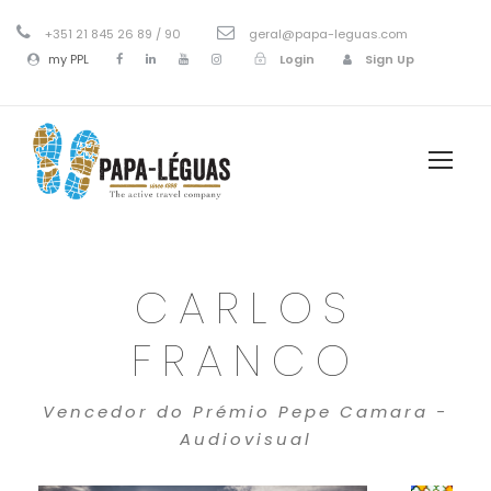
+351 21 845 26 89 / 90
geral@papa-leguas.com
my PPL
Login
Sign Up
CARLOS
FRANCO
Vencedor do Prémio Pepe Camara -
Audiovisual